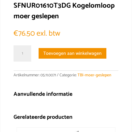
SFNUR01610T3DG Kogelomloop
moer geslepen
€
76.50
exl. btw
SFNUR01610T3DG
Toevoegen aan winkelwagen
Kogelomloop
moer
geslepen
aantal
Artikelnummer:
05.11.0071
Categorie:
TBI-moer-geslepen
Aanvullende informatie
Gerelateerde producten