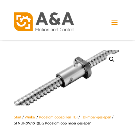
Start
/
Winkel
/
Kogelomloopspillen TBI
/
TBI-moer-geslepen
/
SFNUR01610T3DG Kogelomloop moer geslepen