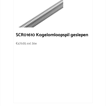
SCR01610 Kogelomloopspil geslepen
€
479.85
exl. btw