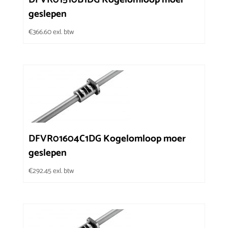
geslepen
€
366.60
exl. btw
DFVR01604C1DG Kogelomloop moer
geslepen
€
292.45
exl. btw