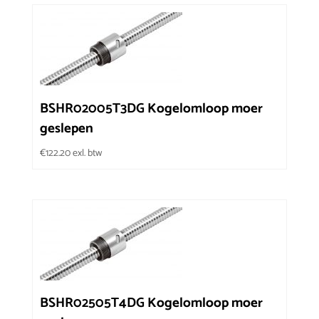
BSHR02005T3DG Kogelomloop moer
geslepen
€
122.20
exl. btw
BSHR02505T4DG Kogelomloop moer