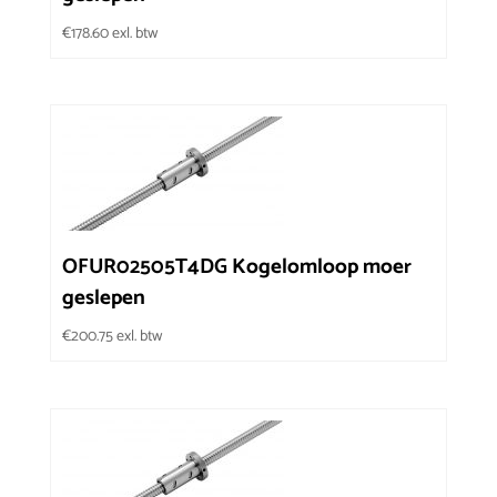
€
178.60
exl. btw
OFUR02505T4DG Kogelomloop moer
geslepen
€
200.75
exl. btw