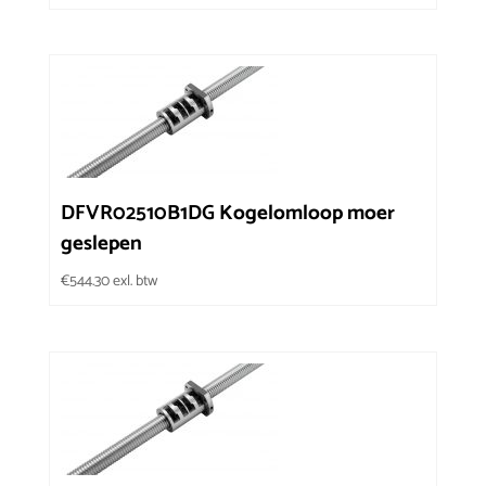
DFVR02510B1DG Kogelomloop moer
geslepen
€
544.30
exl. btw