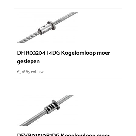
DFIR03204T4DG Kogelomloop moer
geslepen
€
378.85
exl. btw
DFVR01510B1DG Kogelomloop moer