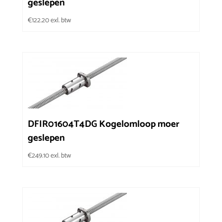
geslepen
€
122.20
exl. btw
DFIR01604T4DG Kogelomloop moer
geslepen
€
249.10
exl. btw