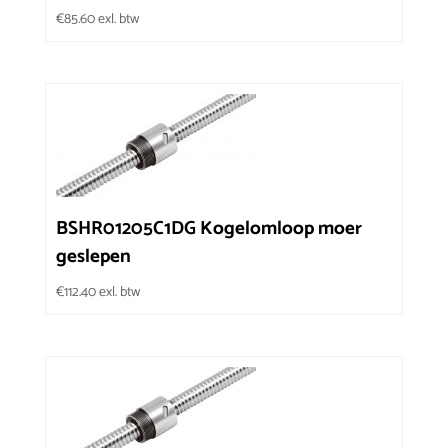
€
85.60
exl. btw
BSHR01205C1DG Kogelomloop moer
geslepen
€
112.40
exl. btw