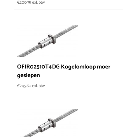
€
200.75
exl. btw
OFIR02510T4DG Kogelomloop moer
geslepen
€
245.60
exl. btw