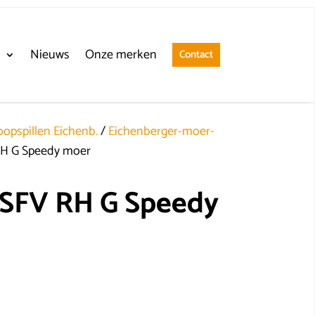
n
Nieuws
Onze merken
Contact
opspillen Eichenb.
/
Eichenberger-moer-
RH G Speedy moer
 SFV RH G Speedy