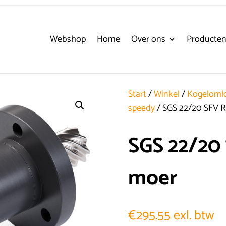
Webshop
Home
Over ons
Producte
Start
/
Winkel
/
Kogelomlo
speedy
/ SGS 22/20 SFV 
SGS 22/20
moer
€
295.55
exl. btw