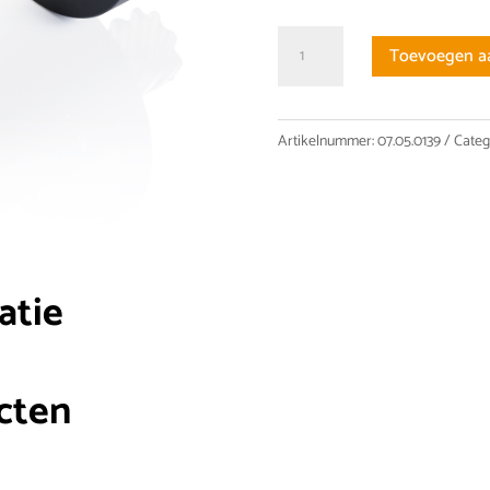
SGS
Toevoegen a
22/20
SFV
RH
Artikelnummer:
07.05.0139
Categ
G
Speedy
moer
aantal
atie
cten