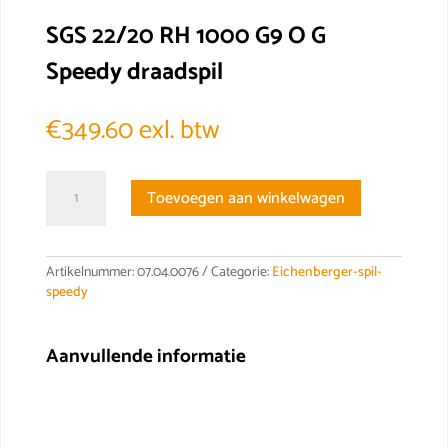
SGS 22/20 RH 1000 G9 O G
Speedy draadspil
€
349.60
exl. btw
SGS
Toevoegen aan winkelwagen
22/20
RH
1000
G9
Artikelnummer:
07.04.0076
Categorie:
Eichenberger-spil-
O
speedy
G
Speedy
draadspil
Aanvullende informatie
aantal