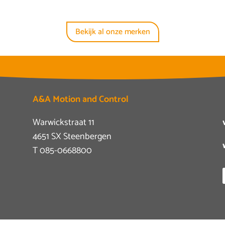
Bekijk al onze merken
A&A Motion and Control
Warwickstraat 11
4651 SX Steenbergen
T
085-0668800