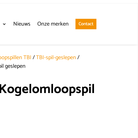
n
Nieuws
Onze merken
Contact
opspillen TBI
/
TBI-spil-geslepen
/
l geslepen
Kogelomloopspil