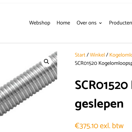
Webshop
Home
Over ons
Producte
Start
/
Winkel
/
Kogelomlo
SCR01520 Kogelomloopspi
SCR01520 
geslepen
€
375.10
exl. btw