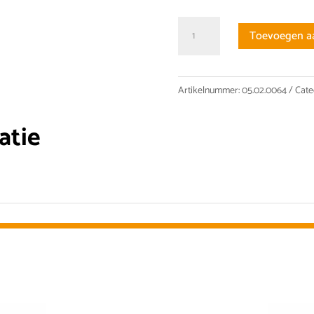
SCR01520
Toevoegen a
Kogelomloopspil
geslepen
aantal
Artikelnummer:
05.02.0064
Cate
atie