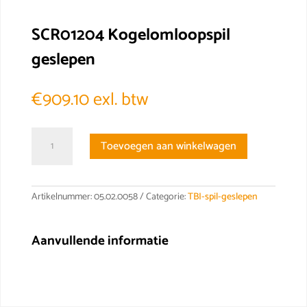
SCR01204 Kogelomloopspil
geslepen
€
909.10
exl. btw
SCR01204
Toevoegen aan winkelwagen
Kogelomloopspil
geslepen
aantal
Artikelnummer:
05.02.0058
Categorie:
TBI-spil-geslepen
Aanvullende informatie