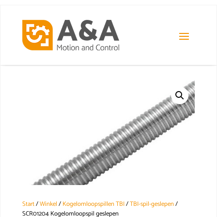
Start
/
Winkel
/
Kogelomloopspillen TBI
/
TBI-spil-geslepen
/
SCR01204 Kogelomloopspil geslepen