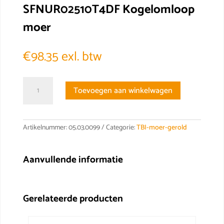
SFNUR02510T4DF Kogelomloop
moer
€
98.35
exl. btw
SFNUR02510T4DF
Toevoegen aan winkelwagen
Kogelomloop
moer
aantal
Artikelnummer:
05.03.0099
Categorie:
TBI-moer-gerold
Aanvullende informatie
Gerelateerde producten