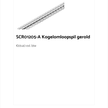
SCR01205-A Kogelomloopspil gerold
€
69.40
exl. btw