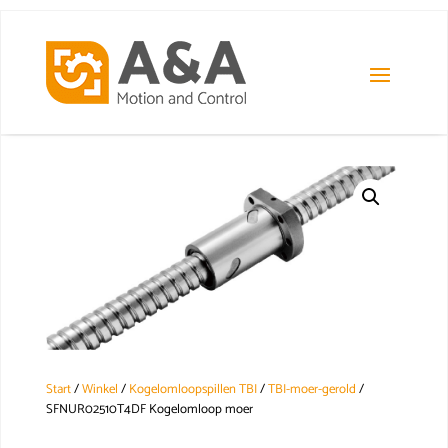
Start
/
Winkel
/
Kogelomloopspillen TBI
/
TBI-moer-gerold
/
SFNUR02510T4DF Kogelomloop moer