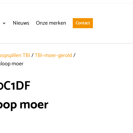
n
Nieuws
Onze merken
Contact
opspillen TBI
/
TBI-moer-gerold
/
loop moer
0C1DF
oop moer