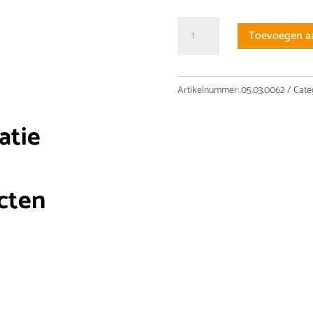
SFHR02510C1DF
Toevoegen a
Kogelomloop
moer
aantal
Artikelnummer:
05.03.0062
Cate
atie
cten