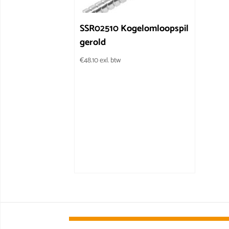
SSR02510 Kogelomloopspil
gerold
€
48.10
exl. btw