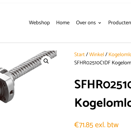
Webshop
Home
Over ons
Producte
Start
/
Winkel
/
Kogelomlo
SFHR02510C1DF Kogelom
SFHR0251
Kogeloml
€
71.85
exl. btw