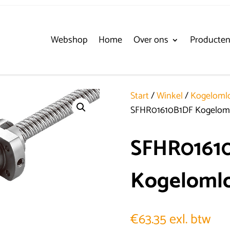
Webshop
Home
Over ons
Producte
Start
/
Winkel
/
Kogelomlo
SFHR01610B1DF Kogelom
SFHR0161
Kogeloml
€
63.35
exl. btw