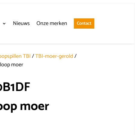
n
Nieuws
Onze merken
Contact
opspillen TBI
/
TBI-moer-gerold
/
loop moer
0B1DF
oop moer