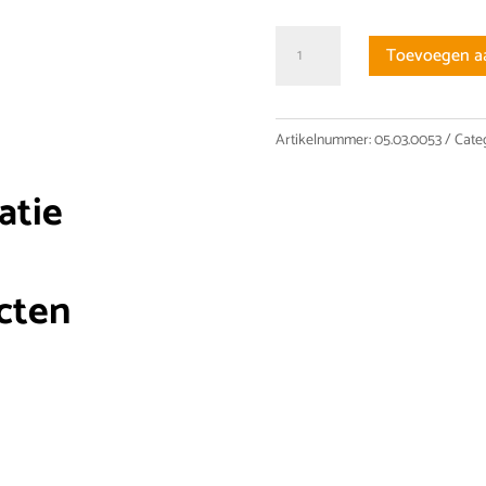
SFHR01610B1DF
Toevoegen a
Kogelomloop
moer
aantal
Artikelnummer:
05.03.0053
Cate
atie
cten