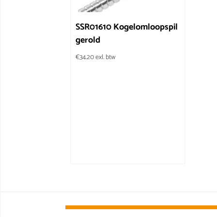
SSR01610 Kogelomloopspil
gerold
€
34.20
exl. btw