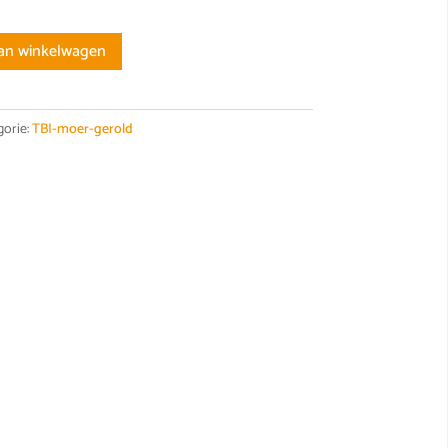
an winkelwagen
gorie:
TBI-moer-gerold