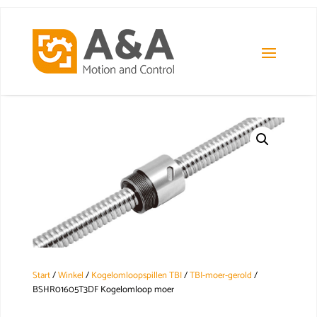
Start
/
Winkel
/
Kogelomloopspillen TBI
/
TBI-moer-gerold
/
BSHR01605T3DF Kogelomloop moer