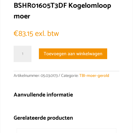
BSHR01605T3DF Kogelomloop
moer
€
83.15
exl. btw
BSHR01605T3DF
Toevoegen aan winkelwagen
Kogelomloop
moer
aantal
Artikelnummer:
05.03.0173
Categorie:
TBI-moer-gerold
Aanvullende informatie
Gerelateerde producten