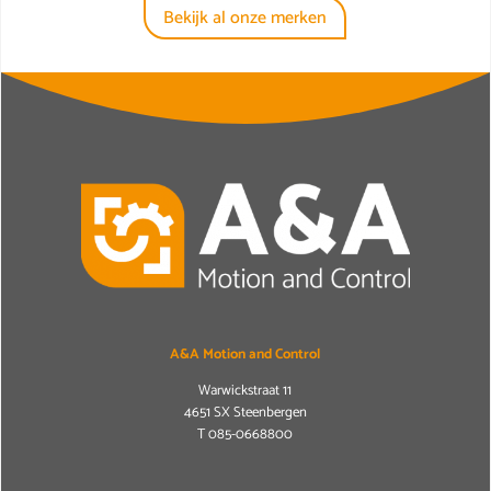
Bekijk al onze merken
A&A Motion and Control
Warwickstraat 11
4651 SX Steenbergen
T
085-0668800