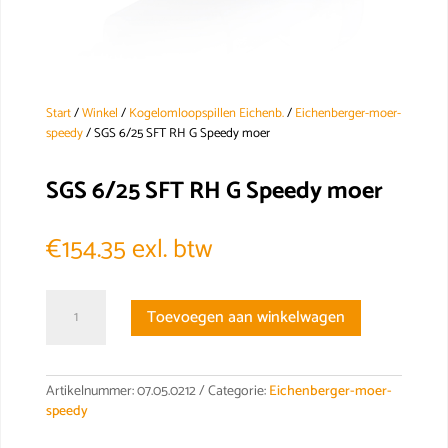
Start
/
Winkel
/
Kogelomloopspillen Eichenb.
/
Eichenberger-moer-
speedy
/ SGS 6/25 SFT RH G Speedy moer
SGS 6/25 SFT RH G Speedy moer
€
154.35
exl. btw
SGS
Toevoegen aan winkelwagen
6/25
SFT
RH
G
Artikelnummer:
07.05.0212
Categorie:
Eichenberger-moer-
Speedy
speedy
moer
aantal