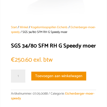
Start
/
Winkel
/
Kogelomloopspillen Eichenb.
/
Eichenberger-moer-
speedy
/ SGS 34/80 SFM RH G Speedy moer
SGS 34/80 SFM RH G Speedy moer
€
250.60
exl. btw
SGS
Toevoegen aan winkelwagen
34/80
SFM
RH
G
Artikelnummer:
07.05.0088
Categorie:
Eichenberger-moer-
Speedy
speedy
moer
aantal