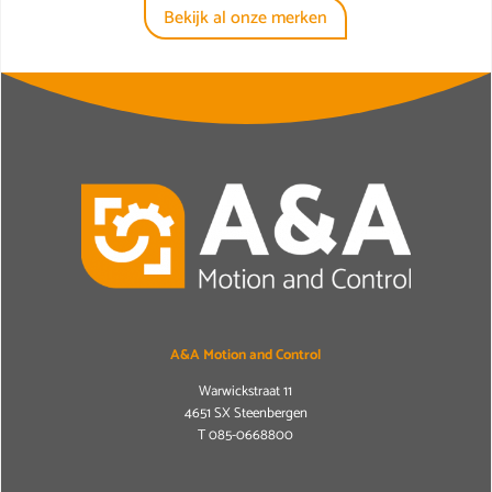
Bekijk al onze merken
A&A Motion and Control
Warwickstraat 11
4651 SX Steenbergen
T
085-0668800