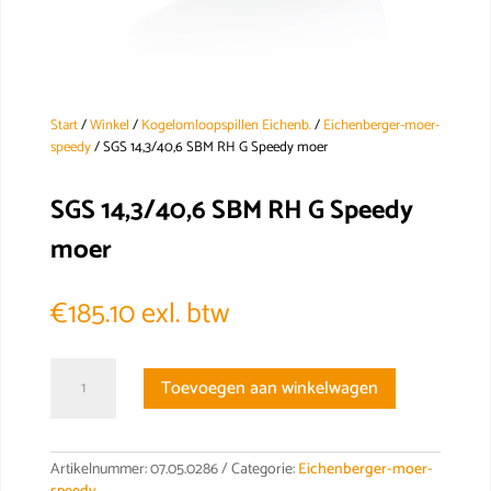
Start
/
Winkel
/
Kogelomloopspillen Eichenb.
/
Eichenberger-moer-
speedy
/ SGS 14,3/40,6 SBM RH G Speedy moer
SGS 14,3/40,6 SBM RH G Speedy
moer
€
185.10
exl. btw
SGS
Toevoegen aan winkelwagen
14,3/40,6
SBM
RH
G
Artikelnummer:
07.05.0286
Categorie:
Eichenberger-moer-
Speedy