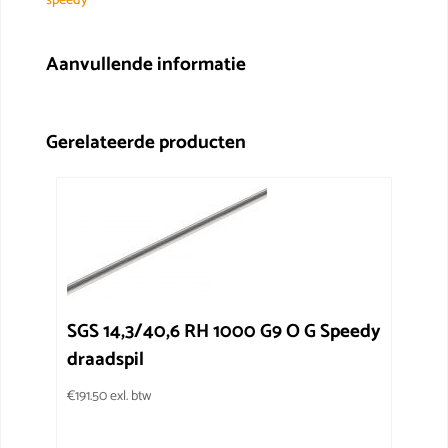
speedy
moer
aantal
Aanvullende informatie
Gerelateerde producten
SGS 14,3/40,6 RH 1000 G9 O G Speedy
draadspil
€
191.50
exl. btw