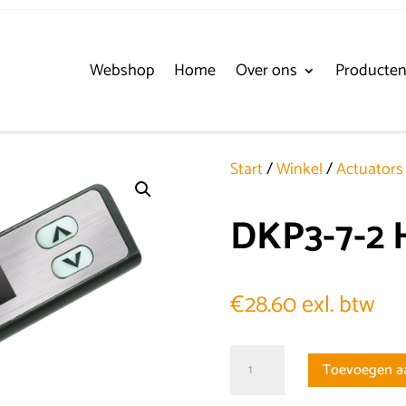
Webshop
Home
Over ons
Producte
Start
/
Winkel
/
Actuators
DKP3-7-2 
€
28.60
exl. btw
DKP3-
Toevoegen a
7-