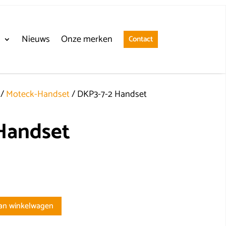
n
Nieuws
Onze merken
Contact
/
Moteck-Handset
/ DKP3-7-2 Handset
Handset
an winkelwagen