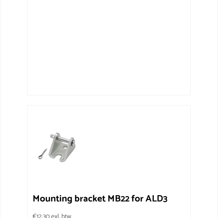
Mounting bracket MB22 for ALD3
€
12.30
exl. btw