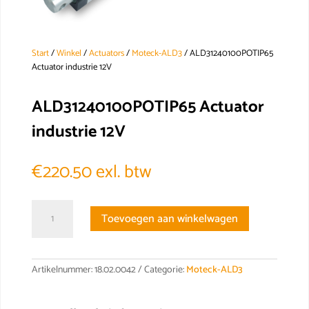
Start
/
Winkel
/
Actuators
/
Moteck-ALD3
/ ALD31240100POTIP65
Actuator industrie 12V
ALD31240100POTIP65 Actuator
industrie 12V
€
220.50
exl. btw
ALD31240100POTIP65
Toevoegen aan winkelwagen
Actuator
industrie
12V
aantal
Artikelnummer:
18.02.0042
Categorie:
Moteck-ALD3