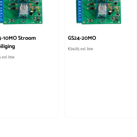
4-10MO Stroom
GS24-20MO
iliging
€
94.85
exl. btw
5
exl. btw