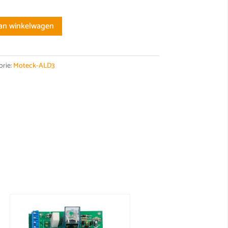
an winkelwagen
orie:
Moteck-ALD3