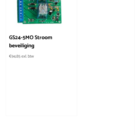
GS24-5MO Stroom
beveiliging
€
94.85
exl. btw