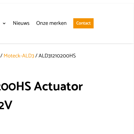
n
Nieuws
Onze merken
Contact
/
Moteck-ALD3
/ ALD31210200HS
00HS Actuator
12V