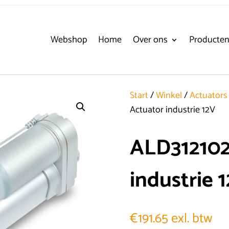
Webshop
Home
Over ons
Producte
Start
/
Winkel
/
Actuators
Actuator industrie 12V
ALD312102
industrie 
€
191.65
exl. btw