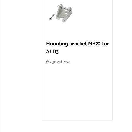
Mounting bracket MB22 for
ALD3
€
12.30
exl. btw