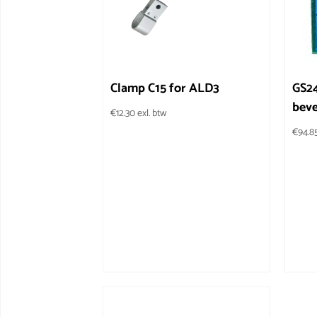
Clamp C15 for ALD3
GS2
beve
€
12.30
exl. btw
€
94.8