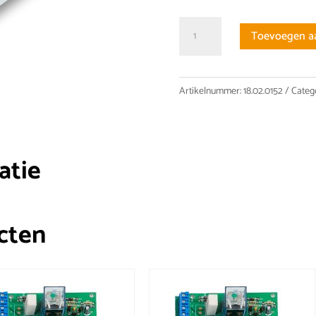
ALD31210200HS
Toevoegen a
Actuator
industrie
12V
Artikelnummer:
18.02.0152
Categ
aantal
atie
cten