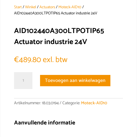
Start
/
Winkel
/
Actuators
/
Moteck-AID10
/
AID102440A300LTPOTIP65 Actuator industrie 24V
AID102440A300LTPOTIP65
Actuator industrie 24V
€
489.80
exl. btw
AID102440A300LTPOTIP65
Toevoegen aan winkelwagen
Actuator
industrie
24V
aantal
Artikelnummer:
18.03.0194
Categorie:
Moteck-AID10
Aanvullende informatie