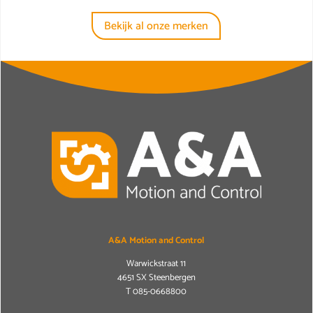
Bekijk al onze merken
A&A Motion and Control
Warwickstraat 11
4651 SX Steenbergen
T
085-0668800