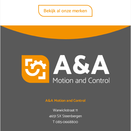
Bekijk al onze merken
A&A Motion and Control
Warwickstraat 11
4651 SX Steenbergen
T
085-0668800