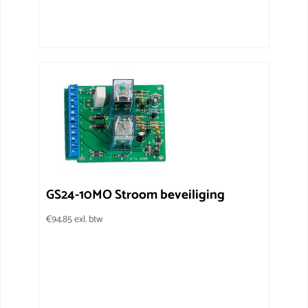
GS24-10MO Stroom beveiliging
€
94.85
exl. btw