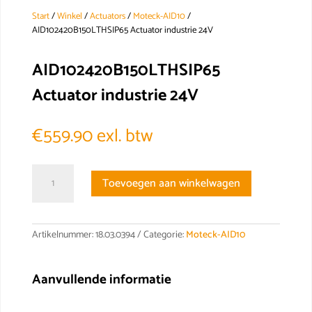
Start
/
Winkel
/
Actuators
/
Moteck-AID10
/
AID102420B150LTHSIP65 Actuator industrie 24V
AID102420B150LTHSIP65
Actuator industrie 24V
€
559.90
exl. btw
AID102420B150LTHSIP65
Toevoegen aan winkelwagen
Actuator
industrie
24V
aantal
Artikelnummer:
18.03.0394
Categorie:
Moteck-AID10
Aanvullende informatie