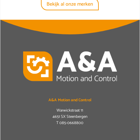
Bekijk al onze merken
A&A Motion and Control
Warwickstraat 11
4651 SX Steenbergen
T
085-0668800