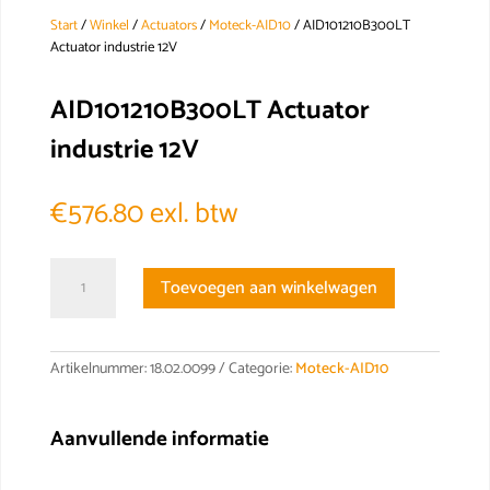
Start
/
Winkel
/
Actuators
/
Moteck-AID10
/ AID101210B300LT
Actuator industrie 12V
AID101210B300LT Actuator
industrie 12V
€
576.80
exl. btw
AID101210B300LT
Toevoegen aan winkelwagen
Actuator
industrie
12V
aantal
Artikelnummer:
18.02.0099
Categorie:
Moteck-AID10
Aanvullende informatie