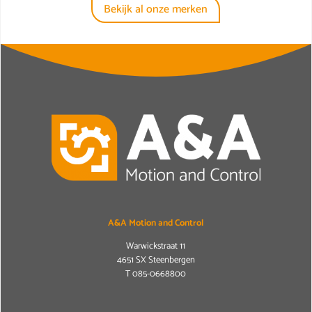
Bekijk al onze merken
A&A Motion and Control
Warwickstraat 11
4651 SX Steenbergen
T
085-0668800