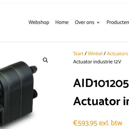
Webshop
Home
Over ons
Producte
Start
/
Winkel
/
Actuators
Actuator industrie 12V
AID10120
Actuator i
€
593.95
exl. btw