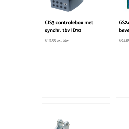
CIS3 controlebox met
GS2
synchr. tbv ID10
beve
€
117.55
exl. btw
€
94.8