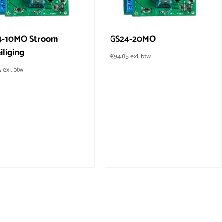
4-10MO Stroom
GS24-20MO
iliging
€
94.85
exl. btw
5
exl. btw