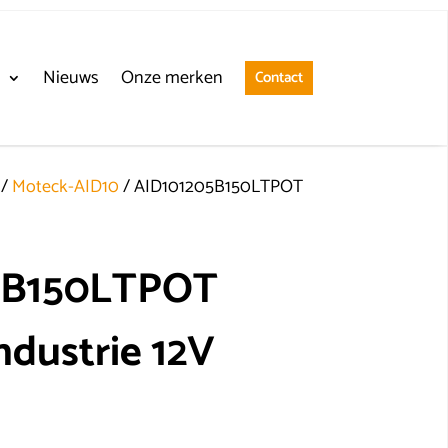
n
Nieuws
Onze merken
Contact
/
Moteck-AID10
/ AID101205B150LTPOT
5B150LTPOT
ndustrie 12V