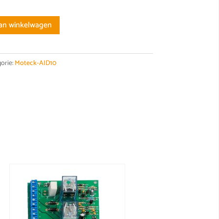
an winkelwagen
orie:
Moteck-AID10