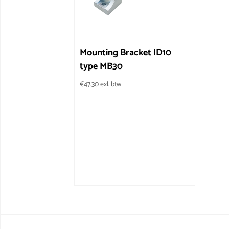
Mounting Bracket ID10
type MB30
€
47.30
exl. btw