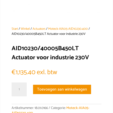
Start
/
Winkel
/
Actuators
/
Moteck-AIA05-AID10230.400
/
AID10230/40005B450LT Actuator voor industrie 230V
AID10230/40005B450LT
Actuator voor industrie 230V
€
1,135.40
exl. btw
AID10230/40005B450LT
Toevoegen aan winkelwagen
Actuator
voor
industrie
230V
Artikelnummer:
18.01.0166
Categorie:
Moteck-AIA05-
aantal