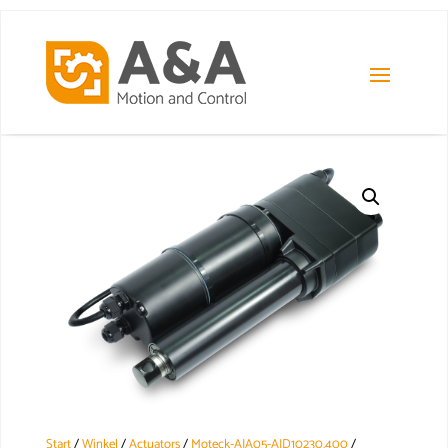
Start
/
Winkel
/
Actuators
/
Moteck-AIA05-AID10230.400
/