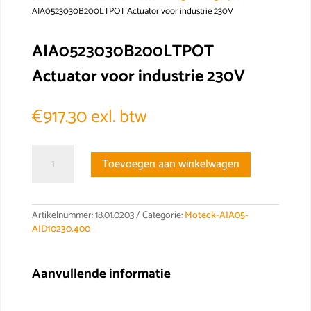
AIA0523030B200LTPOT Actuator voor industrie 230V
AIA0523030B200LTPOT
Actuator voor industrie 230V
€
917.30
exl. btw
AIA0523030B200LTPOT
Toevoegen aan winkelwagen
Actuator
voor
industrie
230V
Artikelnummer:
18.01.0203
Categorie:
Moteck-AIA05-
aantal
AID10230.400
Aanvullende informatie