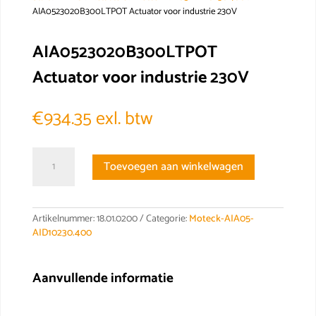
AIA0523020B300LTPOT Actuator voor industrie 230V
AIA0523020B300LTPOT
Actuator voor industrie 230V
€
934.35
exl. btw
AIA0523020B300LTPOT
Toevoegen aan winkelwagen
Actuator
voor
industrie
230V
Artikelnummer:
18.01.0200
Categorie:
Moteck-AIA05-
aantal
AID10230.400
Aanvullende informatie