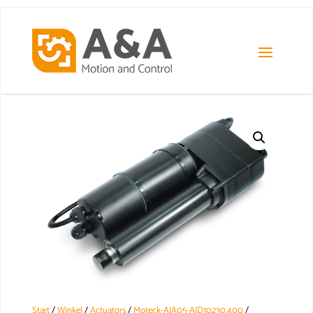
Start
/
Winkel
/
Actuators
/
Moteck-AIA05-AID10230.400
/