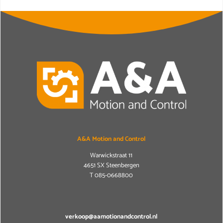
A&A Motion and Control
Warwickstraat 11
4651 SX Steenbergen
T
085-0668800
verkoop@aamotionandcontrol.nl