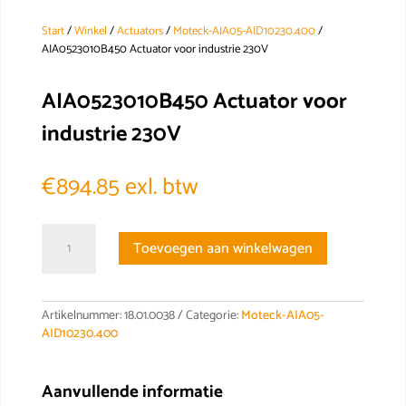
Start
/
Winkel
/
Actuators
/
Moteck-AIA05-AID10230.400
/
AIA0523010B450 Actuator voor industrie 230V
AIA0523010B450 Actuator voor
industrie 230V
€
894.85
exl. btw
AIA0523010B450
Toevoegen aan winkelwagen
Actuator
voor
industrie
230V
Artikelnummer:
18.01.0038
Categorie:
Moteck-AIA05-
aantal
AID10230.400
Aanvullende informatie