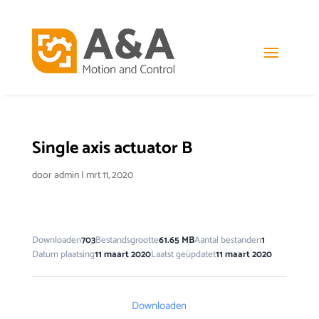
Single axis actuator B
door
admin
|
mrt 11, 2020
Downloaden
703
Bestandsgrootte
61.65 MB
Aantal bestanden
1
Datum plaatsing
11 maart 2020
Laatst geüpdatet
11 maart 2020
Downloaden