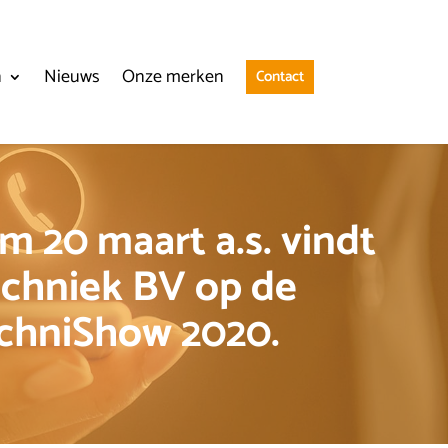
n
Nieuws
Onze merken
Contact
m 20 maart a.s. vindt
chniek BV op de
chniShow 2020.