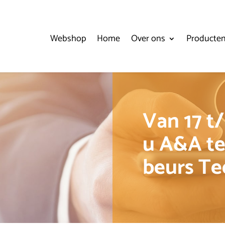
Webshop
Home
Over ons
Producte
Van 17 t/
u A&A te
beurs Te