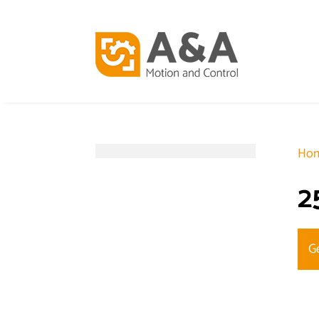
Ho
2
G