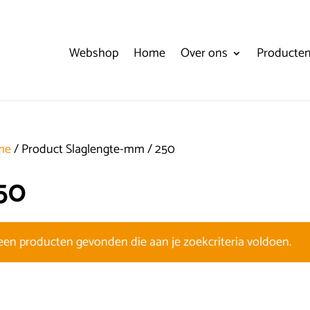
Webshop
Home
Over ons
Producte
me
/ Product Slaglengte-mm / 250
50
een producten gevonden die aan je zoekcriteria voldoen.