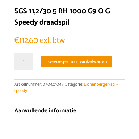
SGS 11,2/30,5 RH 1000 G9 O G
Speedy draadspil
€
112.60
exl. btw
SGS
Toevoegen aan winkelwagen
11,2/30,5
RH
1000
G9
Artikelnummer:
07.04.0104
Categorie:
Eichenberger-spil-
O
speedy
G
Speedy
draadspil
Aanvullende informatie
aantal