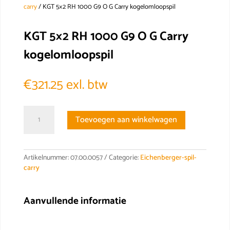
carry
/ KGT 5×2 RH 1000 G9 O G Carry kogelomloopspil
KGT 5×2 RH 1000 G9 O G Carry
kogelomloopspil
€
321.25
exl. btw
KGT
Toevoegen aan winkelwagen
5x2
RH
1000
G9
Artikelnummer:
07.00.0057
Categorie:
Eichenberger-spil-
O
carry
G
Carry
kogelomloopspil
Aanvullende informatie
aantal