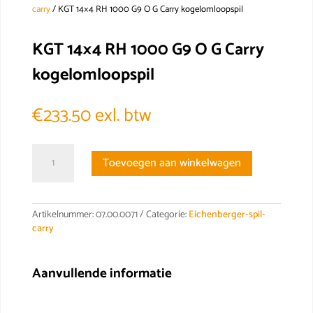
carry
/ KGT 14×4 RH 1000 G9 O G Carry kogelomloopspil
KGT 14×4 RH 1000 G9 O G Carry
kogelomloopspil
€
233.50
exl. btw
KGT
Toevoegen aan winkelwagen
14x4
RH
1000
G9
Artikelnummer:
07.00.0071
Categorie:
Eichenberger-spil-
O
carry
G
Carry
kogelomloopspil
Aanvullende informatie
aantal