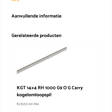
carry
A
G
Carry
Aanvullende informatie
kogelomloopmoer
aantal
Gerelateerde producten
KGT 14×4 RH 1000 G9 O G Carry
kogelomloopspil
€
233.50
exl. btw