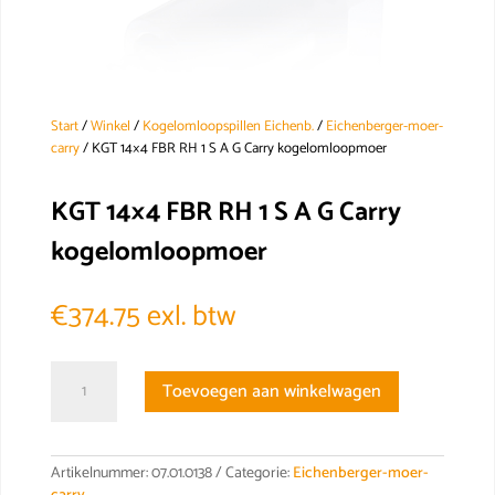
Start
/
Winkel
/
Kogelomloopspillen Eichenb.
/
Eichenberger-moer-
carry
/ KGT 14×4 FBR RH 1 S A G Carry kogelomloopmoer
KGT 14×4 FBR RH 1 S A G Carry
kogelomloopmoer
€
374.75
exl. btw
KGT
Toevoegen aan winkelwagen
14x4
FBR
RH
1
Artikelnummer:
07.01.0138
Categorie:
Eichenberger-moer-
S