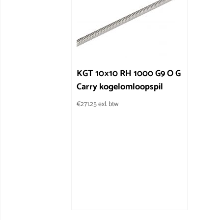
KGT 10×10 RH 1000 G9 O G
Carry kogelomloopspil
€
271.25
exl. btw