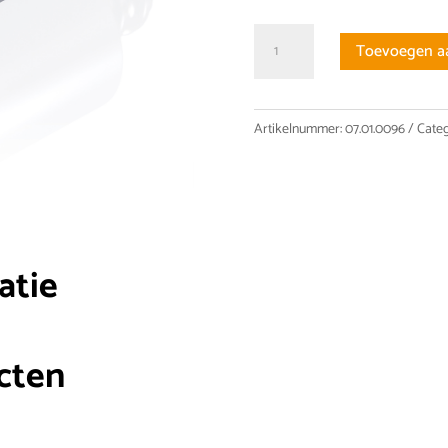
KGT
Toevoegen a
10x10
FGR
RH
Artikelnummer:
07.01.0096
Categ
2
N
A
G
Carry
atie
kogelomloopmoer
aantal
cten