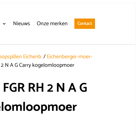
n
Nieuws
Onze merken
Contact
opspillen Eichenb.
/
Eichenberger-moer-
 2 N A G Carry kogelomloopmoer
 FGR RH 2 N A G
elomloopmoer