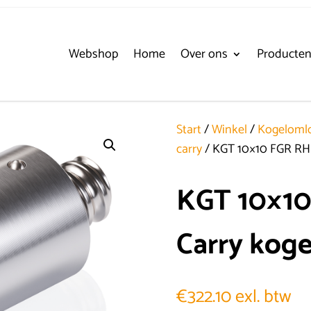
Webshop
Home
Over ons
Producte
Start
/
Winkel
/
Kogelomlo
carry
/ KGT 10×10 FGR RH
KGT 10×10
Carry kog
€
322.10
exl. btw