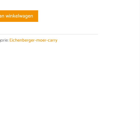
an winkelwagen
orie:
Eichenberger-moer-carry